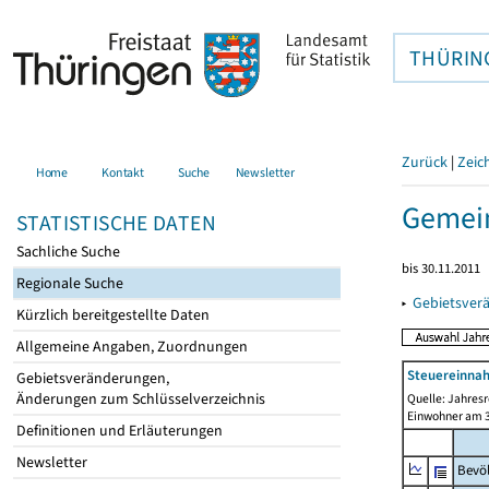
THÜRIN
Zurück
|
Zeic
Home
Kontakt
Suche
Newsletter
Gemein
STATISTISCHE DATEN
Sachliche Suche
bis 30.11.2011
Regionale Suche
▸
Gebietsver
Kürzlich bereitgestellte Daten
Allgemeine Angaben, Zuordnungen
Steuereinnah
Gebietsveränderungen,
Änderungen zum Schlüsselverzeichnis
Quelle: Jahresr
Einwohner am 3
Definitionen und Erläuterungen
Newsletter
Bevö