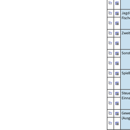
Jagd
Fisch
Zwei
Sonst
Spie
Steue
Einn
Gewe
(Aus