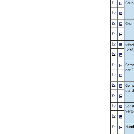
Grun
Grun
Gewe
(brut
Geme
der 
Geme
der 
Sonst
Verg
Hund