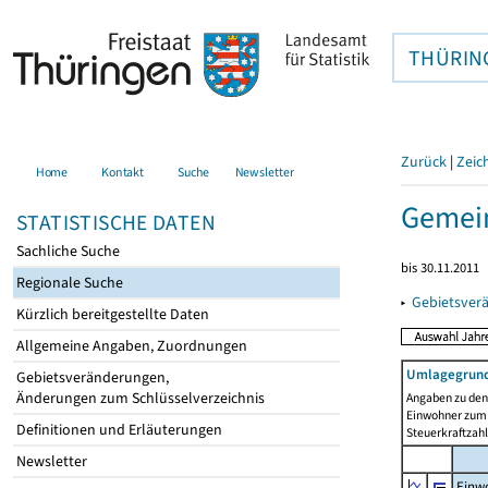
THÜRIN
Zurück
|
Zeic
Home
Kontakt
Suche
Newsletter
Gemein
STATISTISCHE DATEN
Sachliche Suche
bis 30.11.2011
Regionale Suche
▸
Gebietsver
Kürzlich bereitgestellte Daten
Allgemeine Angaben, Zuordnungen
Umlagegrund
Gebietsveränderungen,
Änderungen zum Schlüsselverzeichnis
Angaben zu den 
Einwohner zum 
Definitionen und Erläuterungen
Steuerkraftzah
Newsletter
Einwo