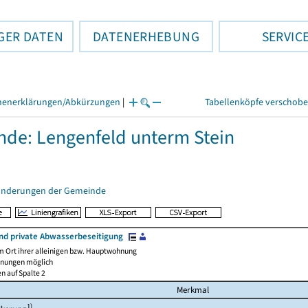
GER DATEN
DATENERHEBUNG
SERVIC
henerklärungen/Abkürzungen
|
Tabellenköpfe verschob
de: Lengenfeld unterm Stein
änderungen der Gemeinde
und private Abwasserbeseitigung
m Ort ihrer alleinigen bzw. Hauptwohnung
nnungen möglich
en auf Spalte 2
Merkmal
1)