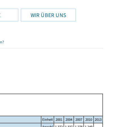
E
WIR ÜBER UNS
en?
Einheit
2001
2004
2007
2010
2013
Anzahl
1 372
1 337
1 278
1 249