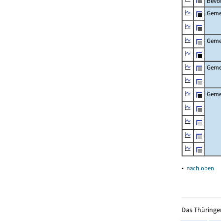
Bevö
Gemei
Geme
Geme
Gemei
▴
nach oben
Das Thüringer