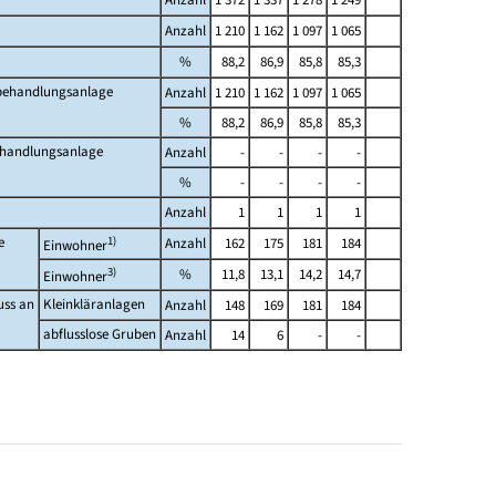
Anzahl
1 210
1 162
1 097
1 065
%
88,2
86,9
85,8
85,3
rbehandlungsanlage
Anzahl
1 210
1 162
1 097
1 065
%
88,2
86,9
85,8
85,3
ehandlungsanlage
Anzahl
-
-
-
-
%
-
-
-
-
Anzahl
1
1
1
1
e
1)
Anzahl
162
175
181
184
Einwohner
3)
%
11,8
13,1
14,2
14,7
Einwohner
uss an
Kleinkläranlagen
Anzahl
148
169
181
184
abflusslose Gruben
Anzahl
14
6
-
-