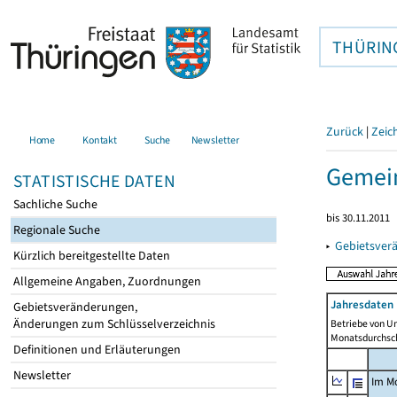
THÜRIN
Zurück
|
Zeic
Home
Kontakt
Suche
Newsletter
Gemein
STATISTISCHE DATEN
Sachliche Suche
bis 30.11.2011
Regionale Suche
▸
Gebietsver
Kürzlich bereitgestellte Daten
Allgemeine Angaben, Zuordnungen
Jahresdaten 
Gebietsveränderungen,
Änderungen zum Schlüsselverzeichnis
Betriebe von U
Monatsdurchsch
Definitionen und Erläuterungen
Newsletter
Im M