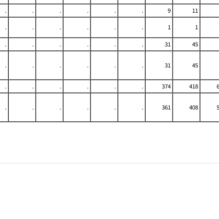
.
.
.
.
.
.
9
11
.
.
.
.
.
.
1
1
.
.
.
.
.
.
31
45
.
.
.
.
.
.
31
45
.
.
.
.
.
.
374
418
.
.
.
.
.
.
361
408