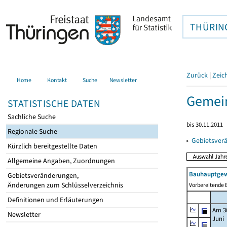
THÜRIN
Zurück
|
Zeic
Home
Kontakt
Suche
Newsletter
Gemein
STATISTISCHE DATEN
Sachliche Suche
bis 30.11.2011
Regionale Suche
▸
Gebietsver
Kürzlich bereitgestellte Daten
Allgemeine Angaben, Zuordnungen
Bauhauptgew
Gebietsveränderungen,
Änderungen zum Schlüsselverzeichnis
Vorbereitende B
Definitionen und Erläuterungen
Am 3
Newsletter
Juni