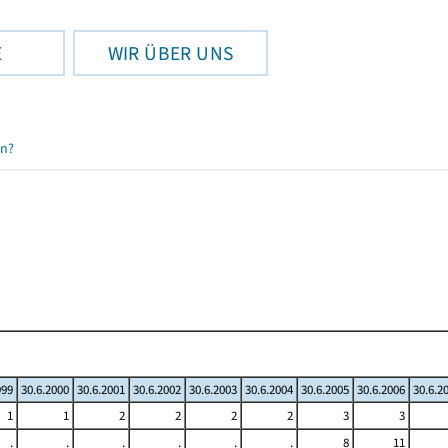
E
WIR ÜBER UNS
en?
999
30.6.2000
30.6.2001
30.6.2002
30.6.2003
30.6.2004
30.6.2005
30.6.2006
30.6.2
1
1
2
2
2
2
3
3
.
.
.
.
.
.
8
11