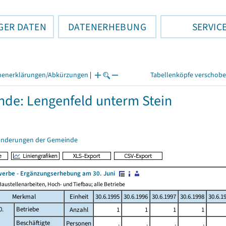
GER DATEN
DATENERHEBUNG
SERVIC
henerklärungen/Abkürzungen
|
Tabellenköpfe verschob
de: Lengenfeld unterm Stein
änderungen der Gemeinde
erbe - Ergänzungserhebung am 30. Juni
austellenarbeiten, Hoch- und Tiefbau; alle Betriebe
Merkmal
Einheit
30.6.1995
30.6.1996
30.6.1997
30.6.1998
30.6.1
0.
Betriebe
Anzahl
1
1
1
1
Beschäftigte
Personen
.
.
.
.