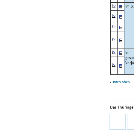
Im Ju
Im
gesa
Vorj
▴
nach oben
Das Thüringer