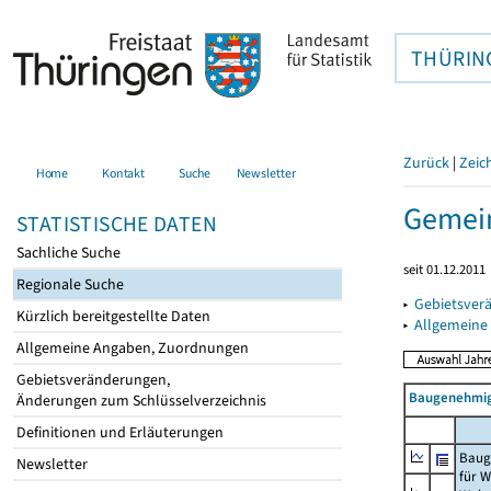
THÜRIN
Zurück
|
Zeic
Home
Kontakt
Suche
Newsletter
Gemein
STATISTISCHE DATEN
Sachliche Suche
seit 01.12.2011
Regionale Suche
▸
Gebietsver
Kürzlich bereitgestellte Daten
▸
Allgemeine
Allgemeine Angaben, Zuordnungen
Gebietsveränderungen,
Baugenehmig
Änderungen zum Schlüsselverzeichnis
Definitionen und Erläuterungen
Baug
Newsletter
für 