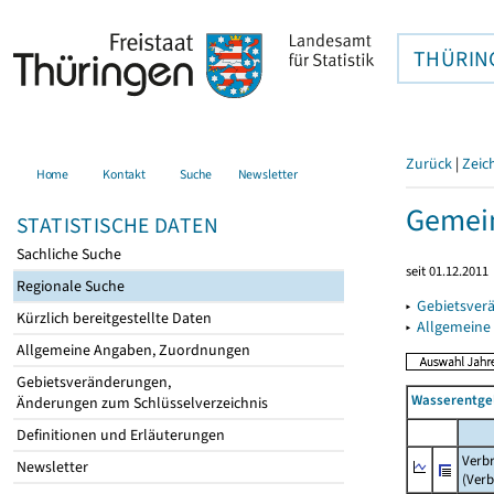
THÜRIN
Zurück
|
Zeic
Home
Kontakt
Suche
Newsletter
Gemein
STATISTISCHE DATEN
Sachliche Suche
seit 01.12.2011
Regionale Suche
▸
Gebietsver
Kürzlich bereitgestellte Daten
▸
Allgemeine
Allgemeine Angaben, Zuordnungen
Gebietsveränderungen,
Wasserentge
Änderungen zum Schlüsselverzeichnis
Definitionen und Erläuterungen
Verb
Newsletter
(Verb