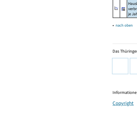
Haush
verb
je Ja
▴
nach oben
Das Thüringer
Informationen
Copyright