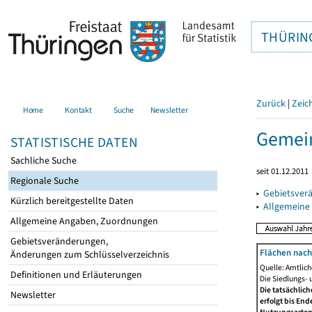
THÜRIN
Zurück
|
Zeic
Home
Kontakt
Suche
Newsletter
Gemein
STATISTISCHE DATEN
Sachliche Suche
seit 01.12.2011
Regionale Suche
▸
Gebietsver
Kürzlich bereitgestellte Daten
▸
Allgemeine
Allgemeine Angaben, Zuordnungen
Gebietsveränderungen,
Flächen nach
Änderungen zum Schlüsselverzeichnis
Quelle: Amtlic
Definitionen und Erläuterungen
Die Siedlungs- 
Die tatsächlic
Newsletter
erfolgt bis En