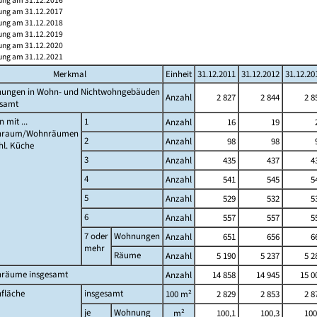
ung am 31.12.2016
ung am 31.12.2017
ung am 31.12.2018
ung am 31.12.2019
ung am 31.12.2020
ung am 31.12.2021
Merkmal
Einheit
31.12.2011
31.12.2012
31.12.20
ungen in Wohn- und Nichtwohngebäuden
Anzahl
2 827
2 844
2 8
esamt
 mit ...
1
Anzahl
16
19
nraum/Wohnräumen
2
Anzahl
98
98
hl. Küche
3
Anzahl
435
437
4
4
Anzahl
541
545
5
5
Anzahl
529
532
5
6
Anzahl
557
557
5
7 oder
Wohnungen
Anzahl
651
656
6
mehr
Räume
Anzahl
5 190
5 237
5 2
räume insgesamt
Anzahl
14 858
14 945
15 0
fläche
insgesamt
100 m²
2 829
2 853
2 8
je
Wohnung
m²
100,1
100,3
100