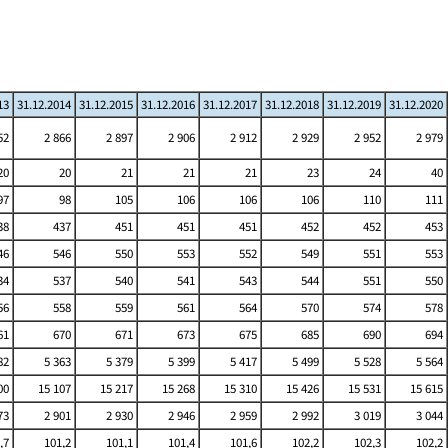
13
31.12.2014
31.12.2015
31.12.2016
31.12.2017
31.12.2018
31.12.2019
31.12.2020
52
2 866
2 897
2 906
2 912
2 929
2 952
2 979
20
20
21
21
21
23
24
40
97
98
105
106
106
106
110
111
38
437
451
451
451
452
452
453
46
546
550
553
552
549
551
553
34
537
540
541
543
544
551
550
56
558
559
561
564
570
574
578
61
670
671
673
675
685
690
694
82
5 363
5 379
5 399
5 417
5 499
5 528
5 564
00
15 107
15 217
15 268
15 310
15 426
15 531
15 615
73
2 901
2 930
2 946
2 959
2 992
3 019
3 044
,7
101,2
101,1
101,4
101,6
102,2
102,3
102,2