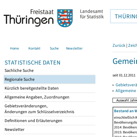
THÜRIN
Zurück
|
Zeic
Home
Kontakt
Suche
Newsletter
Gemein
STATISTISCHE DATEN
Sachliche Suche
seit 01.12.2011
Regionale Suche
▸
Gebietsver
Kürzlich bereitgestellte Daten
▸
Allgemeine
Allgemeine Angaben, Zuordnungen
Gebietsveränderungen,
Bestand an W
Änderungen zum Schlüsselverzeichnis
einschließlich
Definitionen und Erläuterungen
Bevölkerungsfo
2014: Bevölker
Newsletter
2015: Bevölker