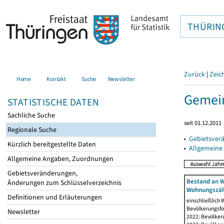
THÜRIN
Zurück
|
Zeic
Home
Kontakt
Suche
Newsletter
Gemein
STATISTISCHE DATEN
Sachliche Suche
seit 01.12.2011
Regionale Suche
▸
Gebietsver
Kürzlich bereitgestellte Daten
▸
Allgemeine
Allgemeine Angaben, Zuordnungen
Gebietsveränderungen,
Bestand an W
Änderungen zum Schlüsselverzeichnis
Wohnungszäh
Definitionen und Erläuterungen
einschließlich
Bevölkerungsfo
Newsletter
2022: Bevölker