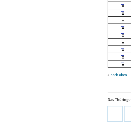
▴
nach oben
Das Thüringer