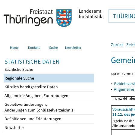
THÜRIN
Zurück
|
Zeic
Home
Kontakt
Suche
Newsletter
Gemein
STATISTISCHE DATEN
Sachliche Suche
seit 01.12.2011
Regionale Suche
▸
Gebietsver
Kürzlich bereitgestellte Daten
▸
Allgemeine
Allgemeine Angaben, Zuordnungen
Gebietsveränderungen,
Voraussichtl
Änderungen zum Schlüsselverzeichnis
31.12. des je
Definitionen und Erläuterungen
Ergebnisse der
Alle personenb
Newsletter