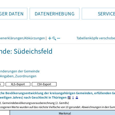
GER DATEN
DATENERHEBUNG
SERVIC
henerklärungen/Abkürzungen
|
Tabellenköpfe verschob
de: Südeichsfeld
änderungen der Gemeinde
 Angaben, Zuordnungen
iche Bevölkerungsentwicklung der kreisangehörigen Gemeinden, erfüllenden 
weiligen Jahres) nach Geschlecht in Thüringen
 2. Gemeindebevölkerungsvorausberechnung (2. GemBv)
ezogenen Werte wurden auf das nächste Vielfache von 10 gerundet. Abweichnungen in den Su
Merkmal