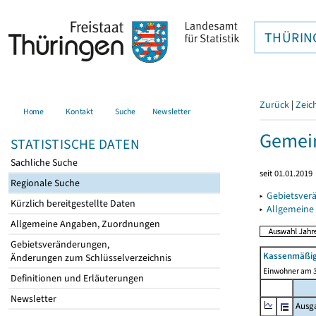
THÜRIN
Zurück
|
Zeic
Home
Kontakt
Suche
Newsletter
Gemein
STATISTISCHE DATEN
Sachliche Suche
seit 01.01.2019
Regionale Suche
▸
Gebietsver
Kürzlich bereitgestellte Daten
▸
Allgemeine
Allgemeine Angaben, Zuordnungen
Gebietsveränderungen,
Kassenmäßig
Änderungen zum Schlüsselverzeichnis
Einwohner am 3
Definitionen und Erläuterungen
Newsletter
Ausg