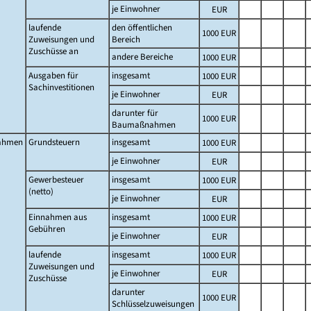
je Einwohner
EUR
laufende
den öffentlichen
1000 EUR
Zuweisungen und
Bereich
Zuschüsse an
andere Bereiche
1000 EUR
Ausgaben für
insgesamt
1000 EUR
Sachinvestitionen
je Einwohner
EUR
darunter für
1000 EUR
Baumaßnahmen
ahmen
Grundsteuern
insgesamt
1000 EUR
je Einwohner
EUR
Gewerbesteuer
insgesamt
1000 EUR
(netto)
je Einwohner
EUR
Einnahmen aus
insgesamt
1000 EUR
Gebühren
je Einwohner
EUR
laufende
insgesamt
1000 EUR
Zuweisungen und
je Einwohner
EUR
Zuschüsse
darunter
1000 EUR
Schlüsselzuweisungen