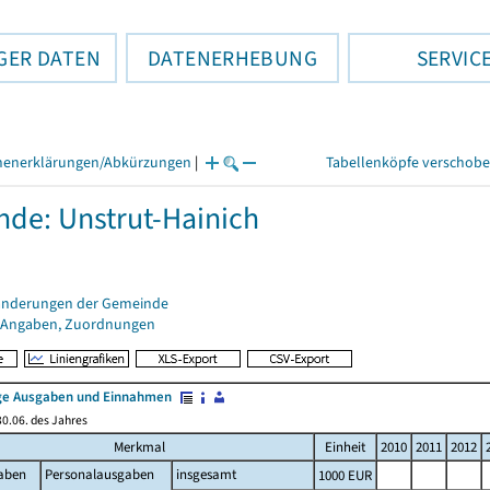
GER DATEN
DATENERHEBUNG
SERVIC
henerklärungen/Abkürzungen
|
Tabellenköpfe verschob
de: Unstrut-Hainich
änderungen der Gemeinde
 Angaben, Zuordnungen
e Ausgaben und Einnahmen
0.06. des Jahres
Merkmal
Einheit
2010
2011
2012
aben
Personalausgaben
insgesamt
1000 EUR