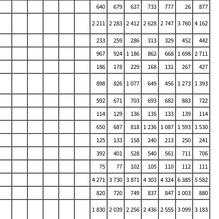
640
679
637
733
777
26
877
2 211
2 283
2 412
2 628
2 747
3 760
4 162
233
259
286
313
329
452
442
967
924
1 186
862
668
1 698
2 711
186
178
229
168
131
267
427
898
826
1 077
649
456
1 273
1 393
592
671
703
693
682
883
722
114
129
136
135
133
139
114
650
687
818
1 236
1 087
1 593
1 530
125
133
158
240
213
250
241
392
401
528
540
561
711
706
75
77
102
105
110
112
111
4 271
3 730
3 871
4 303
4 324
6 385
5 582
820
720
749
837
847
1 003
880
1 830
2 039
2 256
2 436
2 555
3 099
3 183