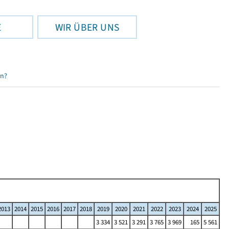
E
WIR ÜBER UNS
en?
2013
2014
2015
2016
2017
2018
2019
2020
2021
2022
2023
2024
2025
3 334
3 521
3 291
3 765
3 969
165
5 561