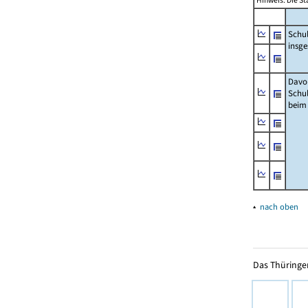
Hinweis: Die St
Schu
insg
Davo
Schu
beim
▴
nach oben
Das Thüringer