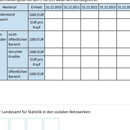
adt Eisenach gehört seit dem 1.Juli 2021 wieder dem Wartburgkreis an.
Merkmal
Einheit
31.12.2010
31.12.2011
31.12.2012
31.12.2013
31.12.2
ldenstand
1000 EUR
esamt
EUR pro
Kopf
n
nicht-
lden
öffentlichen
1000 EUR
Bereich
darunter
1000 EUR
Kredite
EUR pro
Kopf
öffentlichen
1000 EUR
Bereich
 Landesamt für Statistik in den sozialen Netzwerken: