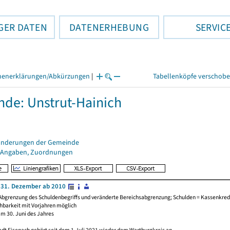
GER DATEN
DATENERHEBUNG
SERVIC
henerklärungen/Abkürzungen
|
Tabellenköpfe verschob
de: Unstrut-Hainich
änderungen der Gemeinde
 Angaben, Zuordnungen
 31. Dezember ab 2010
Abgrenzung des Schuldenbegriffs und veränderte Bereichsabgrenzung; Schulden = Kassenkredi
chbarkeit mit Vorjahren möglich
am 30. Juni des Jahres