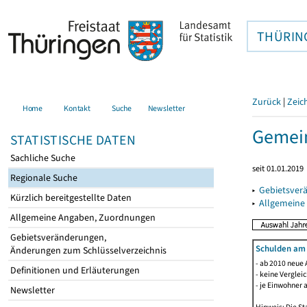
THÜRIN
Zurück
|
Zeic
Home
Kontakt
Suche
Newsletter
Gemein
STATISTISCHE DATEN
Sachliche Suche
seit 01.01.2019
Regionale Suche
▸
Gebietsver
Kürzlich bereitgestellte Daten
▸
Allgemeine
Allgemeine Angaben, Zuordnungen
Gebietsveränderungen,
Schulden am
Änderungen zum Schlüsselverzeichnis
- ab 2010 neue 
Definitionen und Erläuterungen
- keine Verglei
- je Einwohner 
Newsletter