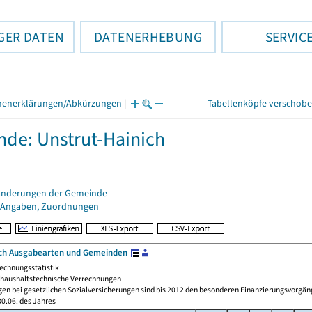
GER DATEN
DATENERHEBUNG
SERVIC
henerklärungen/Abkürzungen
|
Tabellenköpfe verschob
de: Unstrut-Hainich
änderungen der Gemeinde
 Angaben, Zuordnungen
ch Ausgabearten und Gemeinden
echnungsstatistik
haushaltstechnische Verrechnungen
gen bei gesetzlichen Sozialversicherungen sind bis 2012 den besonderen Finanzierungsvorgän
0.06. des Jahres