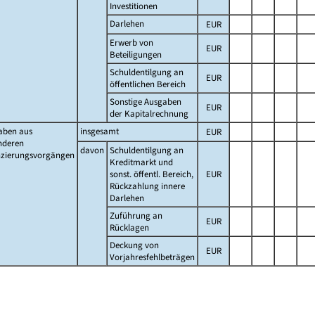
Investitionen
Darlehen
EUR
Erwerb von
EUR
Beteiligungen
Schuldentilgung an
EUR
öffentlichen Bereich
Sonstige Ausgaben
EUR
der Kapitalrechnung
aben aus
insgesamt
EUR
nderen
davon
Schuldentilgung an
nzierungsvorgängen
Kreditmarkt und
sonst. öffentl. Bereich,
EUR
Rückzahlung innere
Darlehen
Zuführung an
EUR
Rücklagen
Deckung von
EUR
Vorjahresfehlbeträgen