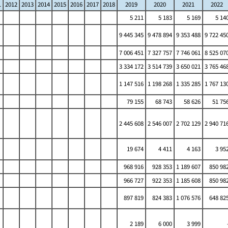
1
2012
2013
2014
2015
2016
2017
2018
2019
2020
2021
2022
5 211
5 183
5 169
5 14
9 445 345
9 478 894
9 353 488
9 722 45
7 006 451
7 327 757
7 746 061
8 525 07
3 334 172
3 514 739
3 650 021
3 765 46
1 147 516
1 198 268
1 335 285
1 767 13
79 155
68 743
58 626
51 75
2 445 608
2 546 007
2 702 129
2 940 71
19 674
4 411
4 163
3 95
968 916
928 353
1 189 607
850 98
966 727
922 353
1 185 608
850 98
897 819
824 383
1 076 576
648 82
2 189
6 000
3 999