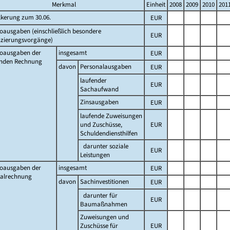
Merkmal
Einheit
2008
2009
2010
201
lkerung zum 30.06.
EUR
oausgaben (einschließlich besondere
EUR
nzierungsvorgänge)
toausgaben der
insgesamt
EUR
enden Rechnung
davon
Personalausgaben
EUR
laufender
EUR
Sachaufwand
Zinsausgaben
EUR
laufende Zuweisungen
und Zuschüsse,
EUR
Schuldendiensthilfen
darunter soziale
EUR
Leistungen
toausgaben der
insgesamt
EUR
talrechnung
davon
Sachinvestitionen
EUR
darunter für
EUR
Baumaßnahmen
Zuweisungen und
Zuschüsse für
EUR