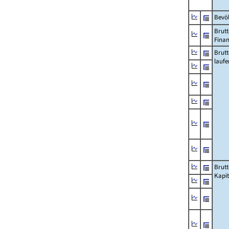
Bevö
Brutt
Fina
Brut
lauf
Brut
Kapi