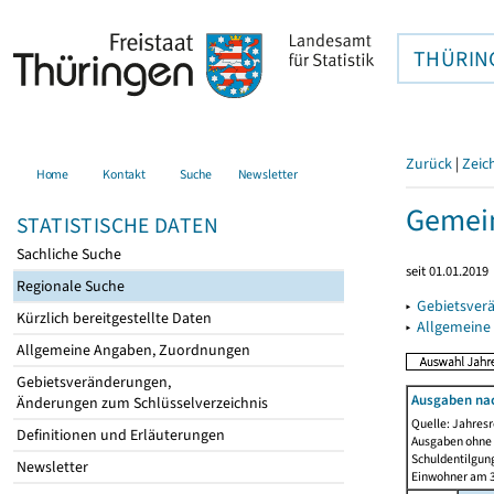
THÜRIN
Zurück
|
Zeic
Home
Kontakt
Suche
Newsletter
Gemein
STATISTISCHE DATEN
Sachliche Suche
seit 01.01.2019
Regionale Suche
▸
Gebietsver
Kürzlich bereitgestellte Daten
▸
Allgemeine
Allgemeine Angaben, Zuordnungen
Gebietsveränderungen,
Ausgaben na
Änderungen zum Schlüsselverzeichnis
Quelle: Jahresr
Definitionen und Erläuterungen
Ausgaben ohne 
Schuldentilgun
Newsletter
Einwohner am 3