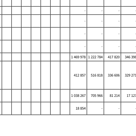
-
-
-
-
-
-
-
-
-
-
-
-
1 469 978
1 222 784
417 820
346 39
412 857
516 818
336 606
329 27
1 038 267
705 966
81 214
17 12
18 854
-
-