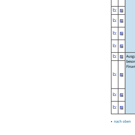
Ausg
beso
Fina
▴
nach oben