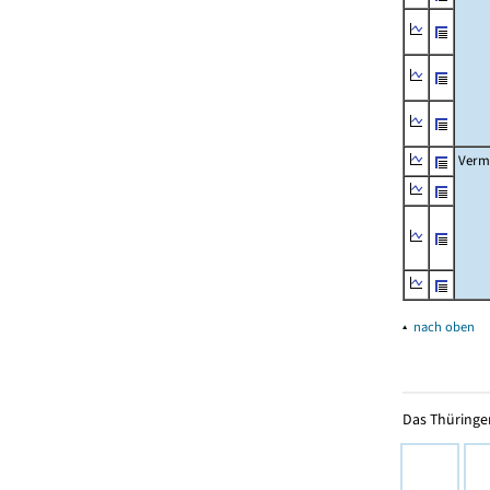
Verm
▴
nach oben
Das Thüringer