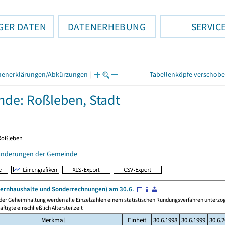
GER DATEN
DATENERHEBUNG
SERVIC
henerklärungen/Abkürzungen
|
Tabellenköpfe verschob
de: Roßleben, Stadt
 Roßleben
änderungen der Gemeinde
ernhaushalte und Sonderrechnungen) am 30.6.
 der Geheimhaltung werden alle Einzelzahlen einem statistischen Rundungsverfahren unterz
äftigte einschließlich Altersteilzeit
Merkmal
Einheit
30.6.1998
30.6.1999
30.6.