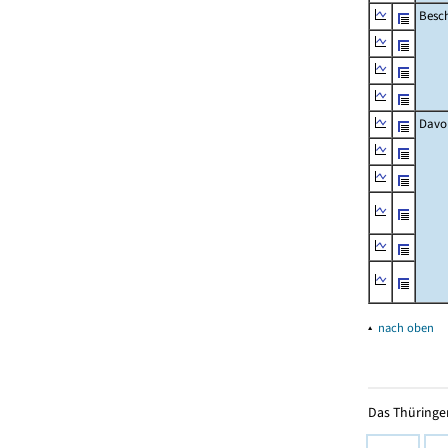
Besch
Davo
▴
nach oben
Das Thüringer