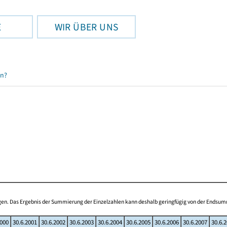
E
WIR ÜBER UNS
en?
ogen. Das Ergebnis der Summierung der Einzelzahlen kann deshalb geringfügig von der Endsu
2000
30.6.2001
30.6.2002
30.6.2003
30.6.2004
30.6.2005
30.6.2006
30.6.2007
30.6.