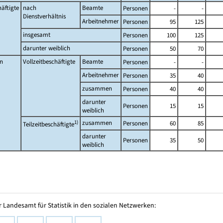
äftigte
nach
Beamte
Personen
-
-
Dienstverhältnis
Arbeitnehmer
Personen
95
125
insgesamt
Personen
100
125
darunter weiblich
Personen
50
70
n
Vollzeitbeschäftigte
Beamte
Personen
-
-
Arbeitnehmer
Personen
35
40
zusammen
Personen
40
40
darunter
Personen
15
15
weiblich
1)
zusammen
Personen
60
85
Teilzeitbeschäftigte
darunter
Personen
35
50
weiblich
 Landesamt für Statistik in den sozialen Netzwerken: