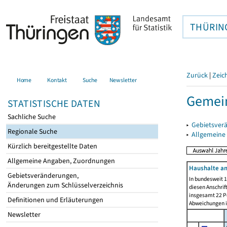
THÜRIN
Zurück
|
Zeic
Home
Kontakt
Suche
Newsletter
Gemein
STATISTISCHE DATEN
Sachliche Suche
▸
Gebietsver
Regionale Suche
▸
Allgemeine
Kürzlich bereitgestellte Daten
Allgemeine Angaben, Zuordnungen
Haushalte am
Gebietsveränderungen,
In bundesweit 1
Änderungen zum Schlüsselverzeichnis
diesen Anschrif
insgesamt 22 Pe
Definitionen und Erläuterungen
Abweichungen i
Newsletter