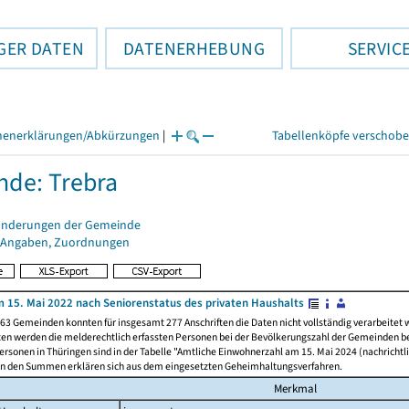
GER DATEN
DATENERHEBUNG
SERVIC
henerklärungen/Abkürzungen
|
Tabellenköpfe verschob
de: Trebra
änderungen der Gemeinde
 Angaben, Zuordnungen
 15. Mai 2022 nach Seniorenstatus des privaten Haushalts
63 Gemeinden konnten für insgesamt 277 Anschriften die Daten nicht vollständig verarbeitet
ten werden die melderechtlich erfassten Personen bei der Bevölkerungszahl der Gemeinden be
rsonen in Thüringen sind in der Tabelle "Amtliche Einwohnerzahl am 15. Mai 2024 (nachrichtli
n den Summen erklären sich aus dem eingesetzten Geheimhaltungsverfahren.
Merkmal