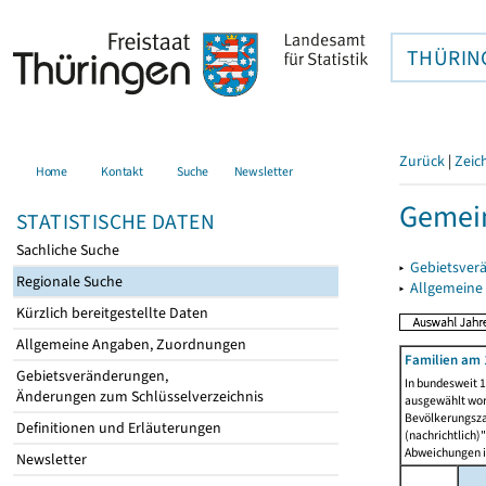
THÜRIN
Zurück
|
Zeic
Home
Kontakt
Suche
Newsletter
Gemein
STATISTISCHE DATEN
Sachliche Suche
▸
Gebietsver
Regionale Suche
▸
Allgemeine
Kürzlich bereitgestellte Daten
Allgemeine Angaben, Zuordnungen
Familien am 
Gebietsveränderungen,
In bundesweit 1
Änderungen zum Schlüsselverzeichnis
ausgewählt wor
Bevölkerungszah
Definitionen und Erläuterungen
(nachrichtlich)"
Abweichungen i
Newsletter