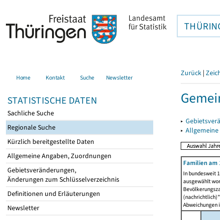
THÜRIN
Zurück
|
Zeic
Home
Kontakt
Suche
Newsletter
Gemein
STATISTISCHE DATEN
Sachliche Suche
▸
Gebietsver
Regionale Suche
▸
Allgemeine
Kürzlich bereitgestellte Daten
Allgemeine Angaben, Zuordnungen
Familien am 
Gebietsveränderungen,
In bundesweit 1
Änderungen zum Schlüsselverzeichnis
ausgewählt wor
Bevölkerungszah
Definitionen und Erläuterungen
(nachrichtlich)"
Abweichungen i
Newsletter