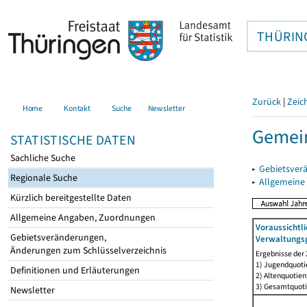
THÜRIN
Zurück
|
Zeic
Home
Kontakt
Suche
Newsletter
Gemei
STATISTISCHE DATEN
Sachliche Suche
▸
Gebietsver
Regionale Suche
▸
Allgemeine
Kürzlich bereitgestellte Daten
Allgemeine Angaben, Zuordnungen
Voraussichtl
Gebietsveränderungen,
Verwaltungsg
Änderungen zum Schlüsselverzeichnis
Ergebnisse der
1) Jugendquotie
Definitionen und Erläuterungen
2) Altenquotien
3) Gesamtquoti
Newsletter