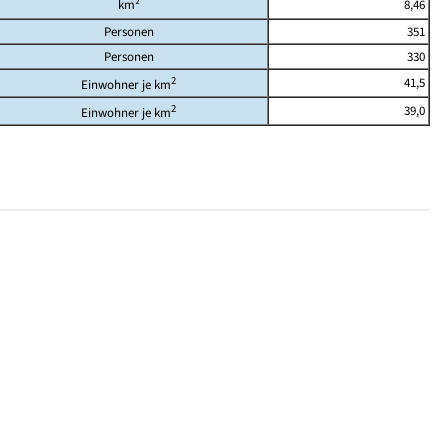
km²
8,46
Personen
351
Personen
330
2
41,5
Einwohner je km
2
39,0
Einwohner je km