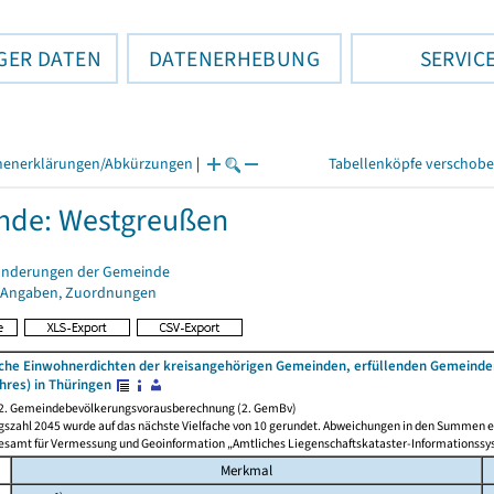
GER DATEN
DATENERHEBUNG
SERVIC
henerklärungen/Abkürzungen
|
Tabellenköpfe verschob
nde: Westgreußen
änderungen der Gemeinde
 Angaben, Zuordnungen
iche Einwohnerdichten der kreisangehörigen Gemeinden, erfüllenden Gemeinde
hres) in Thüringen
 2. Gemeindebevölkerungsvorausberechnung (2. GemBv)
gszahl 2045 wurde auf das nächste Vielfache von 10 gerundet. Abweichungen in den Summen e
desamt für Vermessung und Geoinformation „Amtliches Liegenschaftskataster-Informationssy
Merkmal