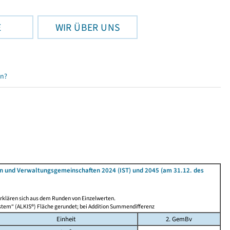
E
WIR ÜBER UNS
en?
n und Verwaltungsgemeinschaften 2024 (IST) und 2045 (am 31.12. des
rklären sich aus dem Runden von Einzelwerten.
stem“ (ALKIS®) Fläche gerundet; bei Addition Summendifferenz
Einheit
2. GemBv