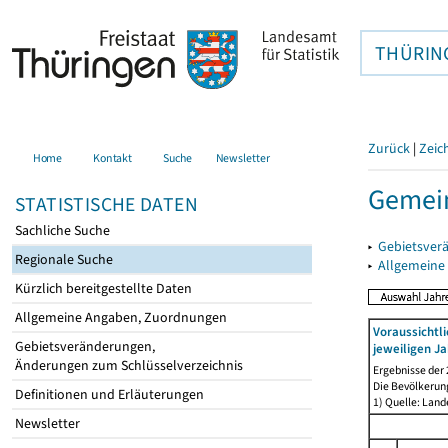
THÜRIN
Zurück
|
Zeic
Home
Kontakt
Suche
Newsletter
Gemei
STATISTISCHE DATEN
Sachliche Suche
▸
Gebietsver
Regionale Suche
▸
Allgemeine
Kürzlich bereitgestellte Daten
Allgemeine Angaben, Zuordnungen
Voraussichtl
Gebietsveränderungen,
jeweiligen Ja
Änderungen zum Schlüsselverzeichnis
Ergebnisse der
Die Bevölkerun
Definitionen und Erläuterungen
1) Quelle: Lan
Newsletter