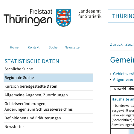
THÜRIN
Zurück
|
Zeic
Home
Kontakt
Suche
Newsletter
Gemei
STATISTISCHE DATEN
Sachliche Suche
▸
Gebietsver
Regionale Suche
▸
Allgemeine
Kürzlich bereitgestellte Daten
Allgemeine Angaben, Zuordnungen
Haushalte am
Gebietsveränderungen,
In bundesweit 1
Änderungen zum Schlüsselverzeichnis
ausgewählt wor
Bevölkerungszah
Definitionen und Erläuterungen
(nachrichtlich)"
Abweichungen i
Newsletter