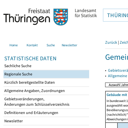
THÜRIN
Zurück
|
Zeic
Home
Kontakt
Suche
Newsletter
Gemei
STATISTISCHE DATEN
Sachliche Suche
▸
Gebietsver
Regionale Suche
▸
Allgemeine
Kürzlich bereitgestellte Daten
Allgemeine Angaben, Zuordnungen
Gebäude mit
Gebietsveränderungen,
In bundesweit 1
Änderungen zum Schlüsselverzeichnis
ausgewählt wor
Bevölkerungszah
Definitionen und Erläuterungen
(nachrichtlich)"
Abweichungen i
Newsletter