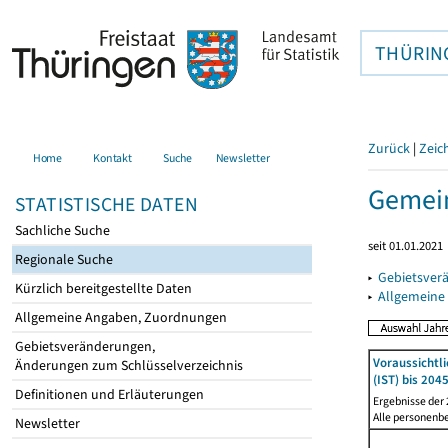
THÜRIN
Zurück
|
Zeic
Home
Kontakt
Suche
Newsletter
Gemein
STATISTISCHE DATEN
Sachliche Suche
seit 01.01.2021
Regionale Suche
▸
Gebietsver
Kürzlich bereitgestellte Daten
▸
Allgemeine
Allgemeine Angaben, Zuordnungen
Gebietsveränderungen,
Voraussichtl
Änderungen zum Schlüsselverzeichnis
(IST) bis 204
Definitionen und Erläuterungen
Ergebnisse der
Alle personenb
Newsletter