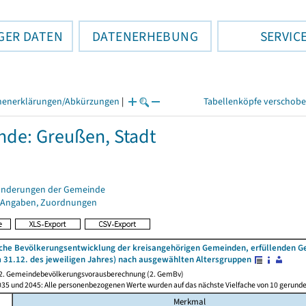
GER DATEN
DATENERHEBUNG
SERVIC
henerklärungen/Abkürzungen
|
Tabellenköpfe verschob
de: Greußen, Stadt
änderungen der Gemeinde
 Angaben, Zuordnungen
iche Bevölkerungsentwicklung der kreisangehörigen Gemeinden, erfüllenden G
 31.12. des jeweiligen Jahres) nach ausgewählten Altersgruppen
 2. Gemeindebevölkerungsvorausberechnung (2. GemBv)
2035 und 2045: Alle personenbezogenen Werte wurden auf das nächste Vielfache von 10 gerun
Merkmal