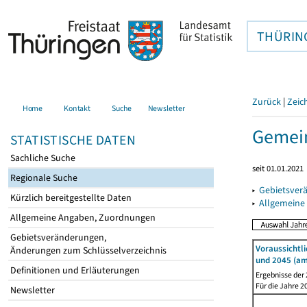
THÜRIN
Zurück
|
Zeic
Home
Kontakt
Suche
Newsletter
Gemein
STATISTISCHE DATEN
Sachliche Suche
seit 01.01.2021
Regionale Suche
▸
Gebietsver
Kürzlich bereitgestellte Daten
▸
Allgemeine
Allgemeine Angaben, Zuordnungen
Gebietsveränderungen,
Voraussichtl
Änderungen zum Schlüsselverzeichnis
und 2045 (am
Definitionen und Erläuterungen
Ergebnisse der
Für die Jahre 
Newsletter