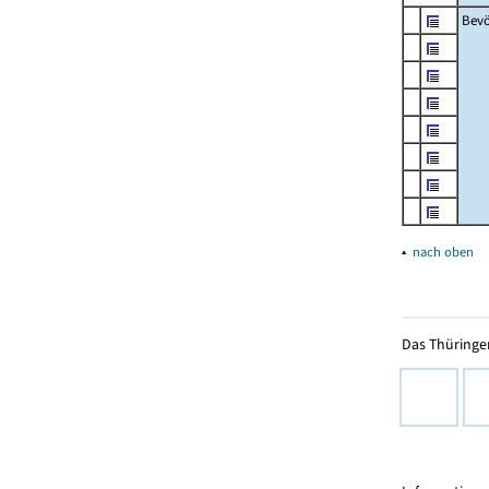
Bevö
▴
nach oben
Das Thüringer