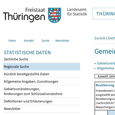
THÜRIN
Zurück
|
Zeic
Home
Kontakt
Suche
Newsletter
Gemein
STATISTISCHE DATEN
Sachliche Suche
▸
Gebietsver
Regionale Suche
▸
Allgemeine
Kürzlich bereitgestellte Daten
Allgemeine Angaben, Zuordnungen
Bevölkerung 
Gebietsveränderungen,
In bundesweit 1
Änderungen zum Schlüsselverzeichnis
ausgewählt wor
Bevölkerungszah
Definitionen und Erläuterungen
(nachrichtlich)"
Abweichungen i
Newsletter