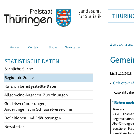
THÜRIN
Zurück
|
Zeic
Home
Kontakt
Suche
Newsletter
Gemei
STATISTISCHE DATEN
Sachliche Suche
bis 31.12.2018
Regionale Suche
▸
Gebietsver
Kürzlich bereitgestellte Daten
Allgemeine Angaben, Zuordnungen
Flächen nach
Gebietsveränderungen,
Änderungen zum Schlüsselverzeichnis
Hinweis:
Bis 2013 basie
Definitionen und Erläuterungen
Liegenschaftsd
Überführung der
Newsletter
resultieren Fl
quantifizierbar