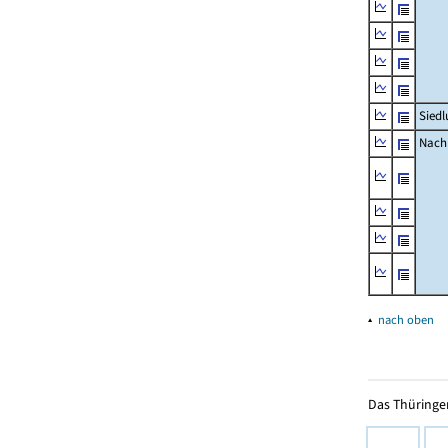
Siedl
Nachr
▴
nach oben
Das Thüringer