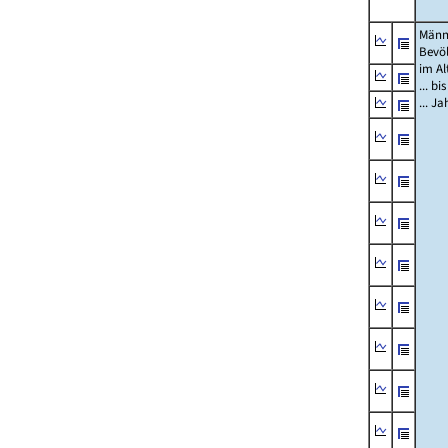
Männ
Bevö
im Al
... bi
... J