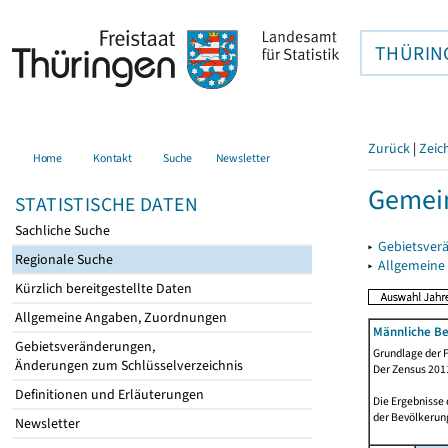
THÜRIN
Zurück
|
Zeic
Home
Kontakt
Suche
Newsletter
Gemei
STATISTISCHE DATEN
Sachliche Suche
▸
Gebietsver
Regionale Suche
▸
Allgemeine
Kürzlich bereitgestellte Daten
Allgemeine Angaben, Zuordnungen
Männliche Be
Gebietsveränderungen,
Grundlage der F
Änderungen zum Schlüsselverzeichnis
Der Zensus 2011
Definitionen und Erläuterungen
Die Ergebnisse
der Bevölkerung
Newsletter