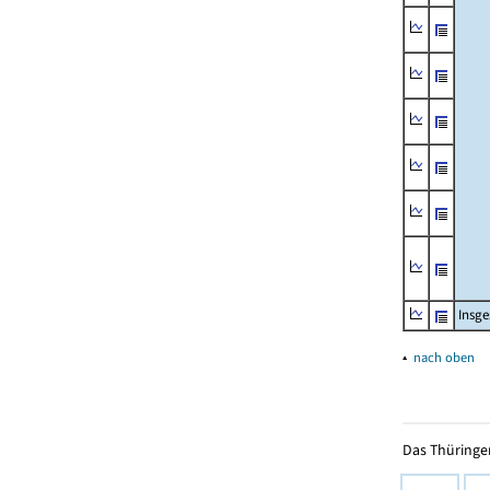
Insg
▴
nach oben
Das Thüringer