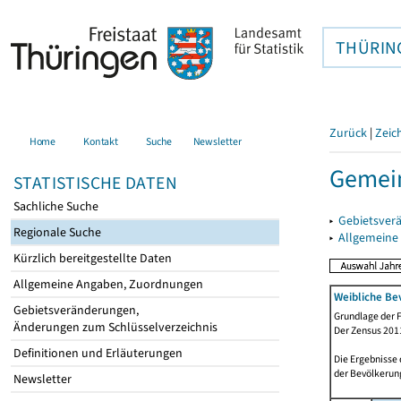
THÜRIN
Zurück
|
Zeic
Home
Kontakt
Suche
Newsletter
Gemei
STATISTISCHE DATEN
Sachliche Suche
▸
Gebietsver
Regionale Suche
▸
Allgemeine
Kürzlich bereitgestellte Daten
Allgemeine Angaben, Zuordnungen
Weibliche Be
Gebietsveränderungen,
Grundlage der F
Änderungen zum Schlüsselverzeichnis
Der Zensus 2011
Definitionen und Erläuterungen
Die Ergebnisse
der Bevölkerung
Newsletter