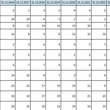
31.12.2016
31.12.2017
31.12.2018
31.12.2019
31.12.2020
31.12.2021
31.12.2022
3
5
1
2
2
4
4
5
10
10
4
3
1
2
3
8
11
14
14
13
10
7
10
8
9
8
12
15
16
2
3
6
4
6
5
7
5
2
1
2
1
2
1
5
7
7
5
5
6
3
14
10
8
7
3
2
6
22
22
17
15
14
12
9
16
14
17
19
22
21
23
16
16
16
13
14
14
13