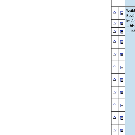
Weibl
Bevö
im Al
... bi
... J