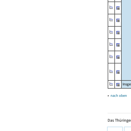
Insg
▴
nach oben
Das Thüringer