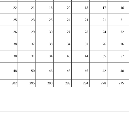
22
21
16
20
18
17
16
25
23
25
24
21
21
21
26
29
30
27
28
24
22
38
37
38
34
32
26
26
30
31
34
40
44
55
57
48
50
46
46
46
42
40
302
295
290
283
284
278
275