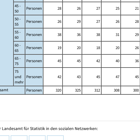
45 -
Personen
28
26
27
25
21
50
50 -
Personen
26
29
27
26
28
55
55 -
Personen
38
36
38
31
29
60
60 -
Personen
19
20
18
20
26
65
65 -
Personen
45
45
42
40
36
75
75
und
Personen
42
43
45
47
45
mehr
esamt
Personen
320
325
312
308
300
 Landesamt für Statistik in den sozialen Netzwerken: