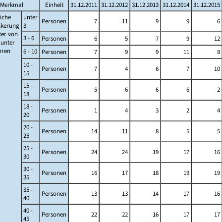
Merkmal
Einheit
31.12.2011
31.12.2012
31.12.2013
31.12.2014
31.12.2015
iche
unter
Personen
7
11
9
9
6
lkerung
3
ter von
3 - 6
Personen
6
5
7
9
12
s unter
ahren
6 - 10
Personen
7
9
9
11
8
10 -
Personen
7
4
6
7
10
15
15 -
Personen
5
6
6
6
2
18
18 -
Personen
1
4
3
2
4
20
20 -
Personen
14
11
8
5
5
25
25 -
Personen
24
24
19
17
16
30
30 -
Personen
16
17
18
19
19
35
35 -
Personen
13
13
14
17
16
40
40 -
Personen
22
22
16
17
17
45