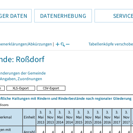
GER DATEN
DATENERHEBUNG
SERVIC
henerklärungen/Abkürzungen
|
Tabellenköpfe verschob
nde: Roßdorf
änderungen der Gemeinde
 Angaben, Zuordnungen
ftliche Haltungen mit Rindern und Rinderbestände nach regionaler Gliederung
/Bisons
3.
3.
3.
3.
3.
3.
3.
3.
3.
3.
erkmal
Einheit
Mai
Nov
Mai
Nov
Mai
Nov
Mai
Nov
Mai
Nov
2013
2013
2014
2014
2015
2015
2016
2016
2017
2017
gen mit
Anzahl
4
4
4
4
4
4
4
4
4
4