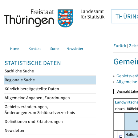
THÜRIN
Zurück
|
Zeic
Home
Kontakt
Suche
Newsletter
Gemei
STATISTISCHE DATEN
Sachliche Suche
▸
Gebietsver
Regionale Suche
▸
Allgemeine
Kürzlich bereitgestellte Daten
Allgemeine Angaben, Zuordnungen
Landwirtscha
Gebietsveränderungen,
einschl. Büffel
Änderungen zum Schlüsselverzeichnis
Definitionen und Erläuterungen
M
Newsletter
Haltun