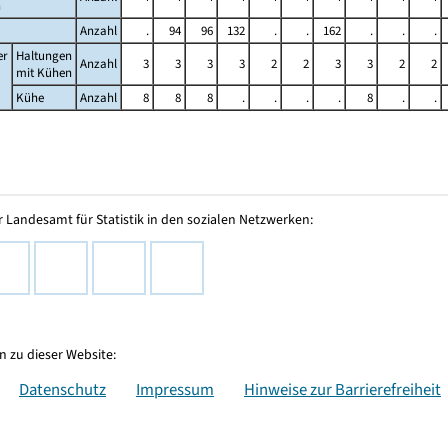
n
Anzahl
.
94
96
132
.
.
162
.
.
.
er
Haltungen
Anzahl
3
3
3
3
2
2
3
3
2
2
mit Kühen
Kühe
Anzahl
8
8
8
.
.
.
.
8
.
.
 Landesamt für Statistik in den sozialen Netzwerken:
 zu dieser Website:
Datenschutz
Impressum
Hinweise zur Barrierefreiheit