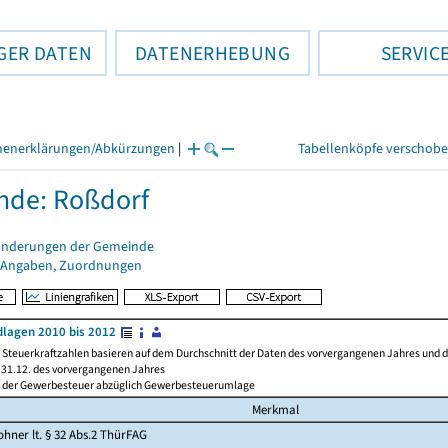
GER DATEN
DATENERHEBUNG
SERVIC
henerklärungen/Abkürzungen
|
Tabellenköpfe verschob
nde: Roßdorf
änderungen der Gemeinde
 Angaben, Zuordnungen
lagen 2010 bis 2012
Steuerkraftzahlen basieren auf dem Durchschnitt der Daten des vorvergangenen Jahres und der
31.12. des vorvergangenen Jahres
l der Gewerbesteuer abzüglich Gewerbesteuerumlage
Merkmal
hner lt. § 32 Abs.2 ThürFAG