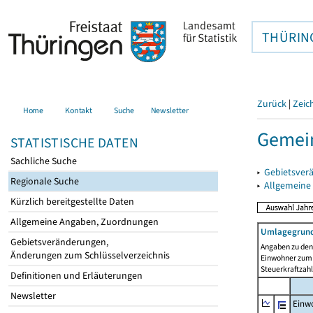
THÜRIN
Zurück
|
Zeic
Home
Kontakt
Suche
Newsletter
Gemei
STATISTISCHE DATEN
Sachliche Suche
▸
Gebietsver
Regionale Suche
▸
Allgemeine
Kürzlich bereitgestellte Daten
Allgemeine Angaben, Zuordnungen
Umlagegrund
Gebietsveränderungen,
Angaben zu den 
Änderungen zum Schlüsselverzeichnis
Einwohner zum 
Steuerkraftzah
Definitionen und Erläuterungen
Newsletter
Einwo