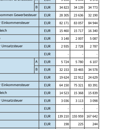
B
EUR
34 823
34 139
34 773
fkommen Gewerbesteuer
EUR
28 305
23 636
32 190
er Einkommensteuer
EUR
82 171
83 057
84 944
leich
EUR
15 460
15 717
16 340
e
EUR
3 148
2 007
5 087
r Umsatzsteuer
EUR
2 935
2 728
2 787
EUR
-
-
-
A
EUR
5 724
5 780
6 107
B
EUR
32 153
33 465
34 578
EUR
19 624
22 912
24 629
er Einkommensteuer
EUR
64 150
75 321
83 391
leich
EUR
14 523
15 368
15 839
r Umsatzsteuer
EUR
3 036
3 113
3 098
EUR
-
-
-
EUR
139 210
155 959
167 642
EUR
198
225
244