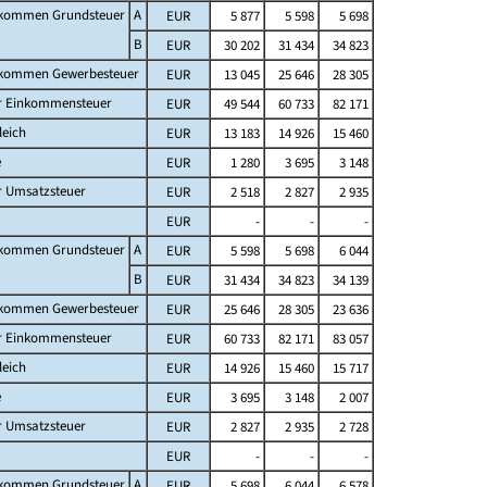
fkommen Grundsteuer
A
EUR
5 877
5 598
5 698
B
EUR
30 202
31 434
34 823
fkommen Gewerbesteuer
EUR
13 045
25 646
28 305
er Einkommensteuer
EUR
49 544
60 733
82 171
leich
EUR
13 183
14 926
15 460
e
EUR
1 280
3 695
3 148
r Umsatzsteuer
EUR
2 518
2 827
2 935
EUR
-
-
-
fkommen Grundsteuer
A
EUR
5 598
5 698
6 044
B
EUR
31 434
34 823
34 139
fkommen Gewerbesteuer
EUR
25 646
28 305
23 636
er Einkommensteuer
EUR
60 733
82 171
83 057
leich
EUR
14 926
15 460
15 717
e
EUR
3 695
3 148
2 007
r Umsatzsteuer
EUR
2 827
2 935
2 728
EUR
-
-
-
fkommen Grundsteuer
A
EUR
5 698
6 044
6 578