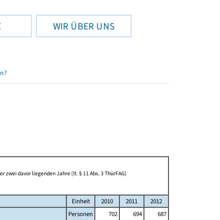
E
WIR ÜBER UNS
en?
 zwei davor liegenden Jahre (lt. § 11 Abs. 3 ThürFAG)
Einheit
2010
2011
2012
Personen
702
694
687