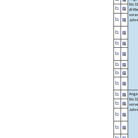
bis 3
dritt
vora
Jahr
Anga
bis 3
vorv
Jahr