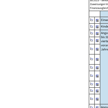
ab 2025 – Bevö
Zuweisungen Vorj
Finanzausgleichs
Einwo
Kinde
Anga
bis 3
viert
vora
Jahr
Anga