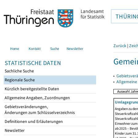
THÜRIN
Zurück
|
Zeic
Home
Kontakt
Suche
Newsletter
Gemei
STATISTISCHE DATEN
Sachliche Suche
▸
Gebietsver
Regionale Suche
▸
Allgemeine
Kürzlich bereitgestellte Daten
Allgemeine Angaben, Zuordnungen
Umlagegrund
Gebietsveränderungen,
Angaben zu den 
Änderungen zum Schlüsselverzeichnis
Steuerkraftzahl
Steuerkraftzah
Definitionen und Erläuterungen
Einwohner zum 3
ab 2025 – Bevö
Newsletter
Kinder zum 31.1