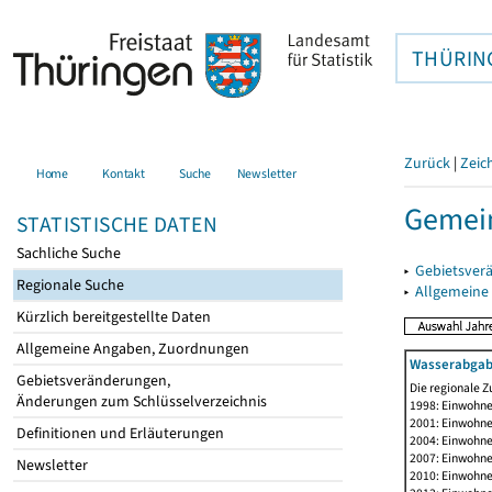
THÜRIN
Zurück
|
Zeic
Home
Kontakt
Suche
Newsletter
Gemei
STATISTISCHE DATEN
Sachliche Suche
▸
Gebietsver
Regionale Suche
▸
Allgemeine
Kürzlich bereitgestellte Daten
Allgemeine Angaben, Zuordnungen
Wasserabgab
Gebietsveränderungen,
Die regionale Z
Änderungen zum Schlüsselverzeichnis
1998: Einwohne
2001: Einwohne
Definitionen und Erläuterungen
2004: Einwohne
2007: Einwohne
Newsletter
2010: Einwohne