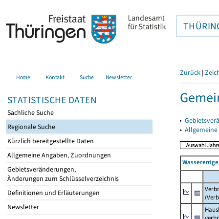
THÜRIN
Zurück
|
Zeic
Home
Kontakt
Suche
Newsletter
Gemei
STATISTISCHE DATEN
Sachliche Suche
▸
Gebietsver
Regionale Suche
▸
Allgemeine
Kürzlich bereitgestellte Daten
Allgemeine Angaben, Zuordnungen
Wasserentge
Gebietsveränderungen,
Änderungen zum Schlüsselverzeichnis
Verb
Definitionen und Erläuterungen
(Verb
Newsletter
Haush
verb