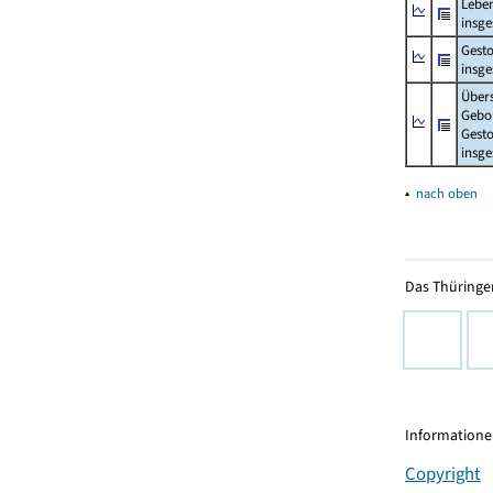
Lebe
insg
Gest
insg
Über
Gebo
Gesto
insg
▴
nach oben
Das Thüringer
Informationen
Copyright