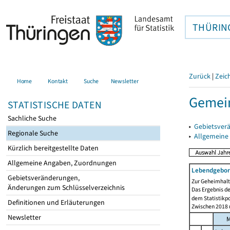
THÜRIN
Zurück
|
Zeic
Home
Kontakt
Suche
Newsletter
Gemei
STATISTISCHE DATEN
Sachliche Suche
▸
Gebietsver
Regionale Suche
▸
Allgemeine
Kürzlich bereitgestellte Daten
Allgemeine Angaben, Zuordnungen
Lebendgebor
Gebietsveränderungen,
Zur Geheimhaltu
Änderungen zum Schlüsselverzeichnis
Das Ergebnis d
dem Statistikp
Definitionen und Erläuterungen
Zwischen 2018 u
Newsletter
M