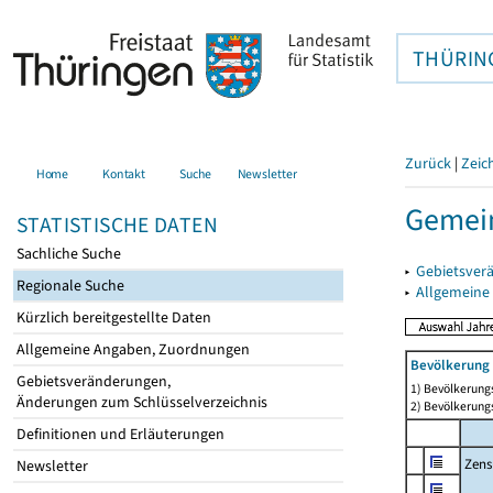
THÜRIN
Zurück
|
Zeic
Home
Kontakt
Suche
Newsletter
Gemei
STATISTISCHE DATEN
Sachliche Suche
▸
Gebietsver
Regionale Suche
▸
Allgemeine
Kürzlich bereitgestellte Daten
Allgemeine Angaben, Zuordnungen
Bevölkerung 
Gebietsveränderungen,
1) Bevölkerungs
Änderungen zum Schlüsselverzeichnis
2) Bevölkerungs
Definitionen und Erläuterungen
Zens
Newsletter