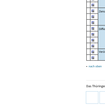
Zens
Diff
Verä
▴
nach oben
Das Thüringer