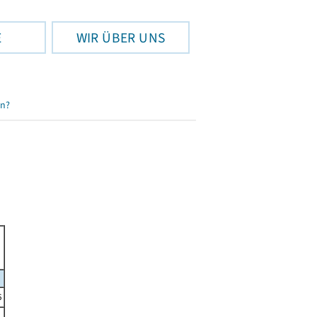
E
WIR ÜBER UNS
en?
6
1