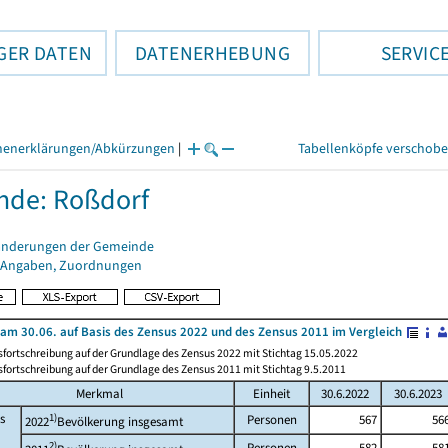
GER DATEN
DATENERHEBUNG
SERVIC
henerklärungen/Abkürzungen
|
Tabellenköpfe verschob
nde: Roßdorf
änderungen der Gemeinde
 Angaben, Zuordnungen
am 30.06. auf Basis des Zensus 2022 und des Zensus 2011 im Vergleich
fortschreibung auf der Grundlage des Zensus 2022 mit Stichtag 15.05.2022
fortschreibung auf der Grundlage des Zensus 2011 mit Stichtag 9.5.2011
Merkmal
Einheit
30.6.2022
30.6.2023
s
1)
Personen
567
56
2022
Bevölkerung insgesamt
2)
Personen
582
58