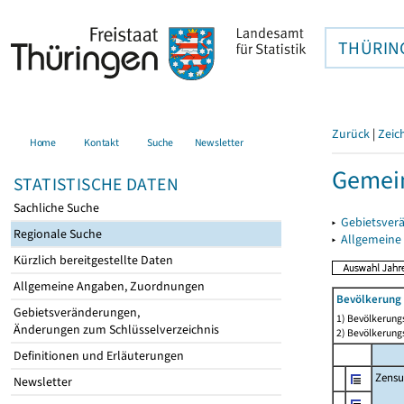
THÜRIN
Zurück
|
Zeic
Home
Kontakt
Suche
Newsletter
Gemei
STATISTISCHE DATEN
Sachliche Suche
▸
Gebietsver
Regionale Suche
▸
Allgemeine
Kürzlich bereitgestellte Daten
Allgemeine Angaben, Zuordnungen
Bevölkerung 
Gebietsveränderungen,
1) Bevölkerungs
Änderungen zum Schlüsselverzeichnis
2) Bevölkerungs
Definitionen und Erläuterungen
Zensu
Newsletter