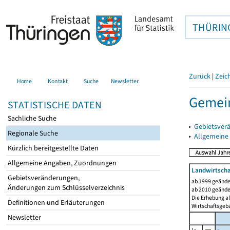
THÜRIN
Zurück
|
Zeic
Home
Kontakt
Suche
Newsletter
Gemei
STATISTISCHE DATEN
Sachliche Suche
▸
Gebietsver
Regionale Suche
▸
Allgemeine
Kürzlich bereitgestellte Daten
Allgemeine Angaben, Zuordnungen
Landwirtscha
Gebietsveränderungen,
ab 1999 geände
Änderungen zum Schlüsselverzeichnis
ab 2010 geände
Die Erhebung al
Definitionen und Erläuterungen
Wirtschaftsgeb
Newsletter