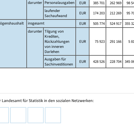
darunter
Personalausgaben
EUR
385 701
262 969
98 5
laufender
EUR
174 203
212 269
95 7
Sachaufwand
ögenshaushalt
insgesamt
EUR
505 774
524 917
355 3
darunter
Tilgung von
Krediten,
Rückzahlungen
EUR
75 923
291 166
5 8
von inneren
Darlehen
Ausgaben für
EUR
428 526
228 704
345 0
Sachinvestitionen
 Landesamt für Statistik in den sozialen Netzwerken: