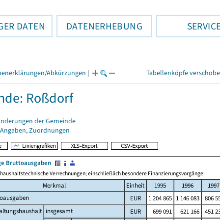
GER DATEN
DATENERHEBUNG
SERVIC
henerklärungen/Abkürzungen
|
Tabellenköpfe verschob
nde: Roßdorf
änderungen der Gemeinde
 Angaben, Zuordnungen
e Bruttoausgaben
haushaltstechnische Verrechnungen; einschließlich besondere Finanzierungsvorgänge
Merkmal
Einheit
1995
1996
1997
toausgaben
EUR
1 204 865
1 146 083
806 5
altungshaushalt
insgesamt
EUR
699 091
621 166
451 2