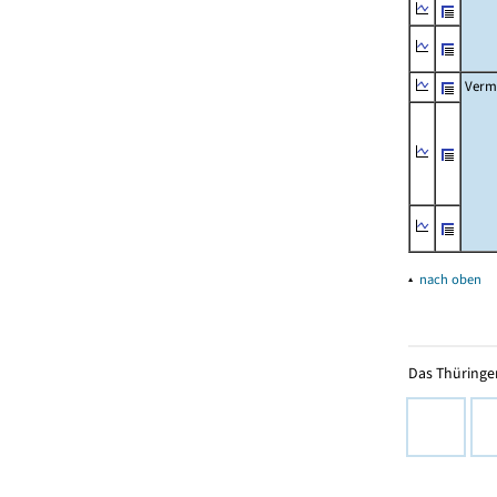
Verm
▴
nach oben
Das Thüringer