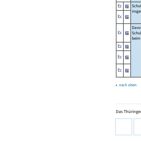
Schu
insg
Davo
Schu
beim
▴
nach oben
Das Thüringer