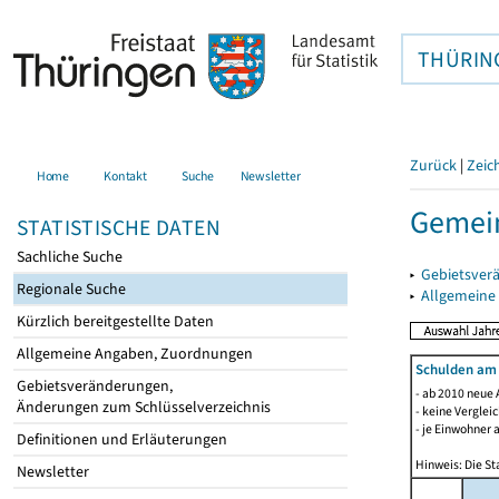
THÜRIN
Zurück
|
Zeic
Home
Kontakt
Suche
Newsletter
Gemei
STATISTISCHE DATEN
Sachliche Suche
▸
Gebietsver
Regionale Suche
▸
Allgemeine
Kürzlich bereitgestellte Daten
Allgemeine Angaben, Zuordnungen
Schulden am
Gebietsveränderungen,
- ab 2010 neue 
Änderungen zum Schlüsselverzeichnis
- keine Verglei
- je Einwohner 
Definitionen und Erläuterungen
Hinweis: Die St
Newsletter