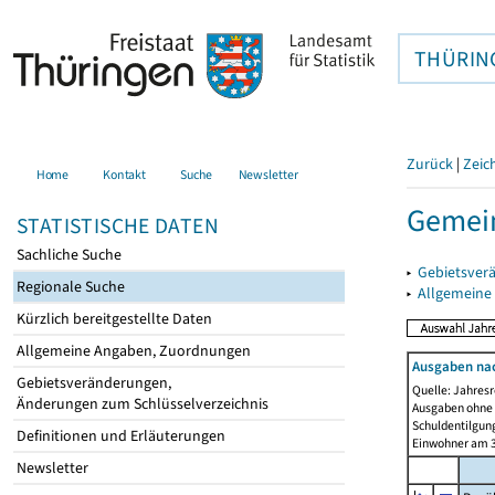
THÜRIN
Zurück
|
Zeic
Home
Kontakt
Suche
Newsletter
Gemei
STATISTISCHE DATEN
Sachliche Suche
▸
Gebietsver
Regionale Suche
▸
Allgemeine
Kürzlich bereitgestellte Daten
Allgemeine Angaben, Zuordnungen
Ausgaben na
Gebietsveränderungen,
Quelle: Jahresr
Änderungen zum Schlüsselverzeichnis
Ausgaben ohne 
Schuldentilgun
Definitionen und Erläuterungen
Einwohner am 3
Newsletter