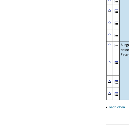
Ausg
beso
Fina
▴
nach oben