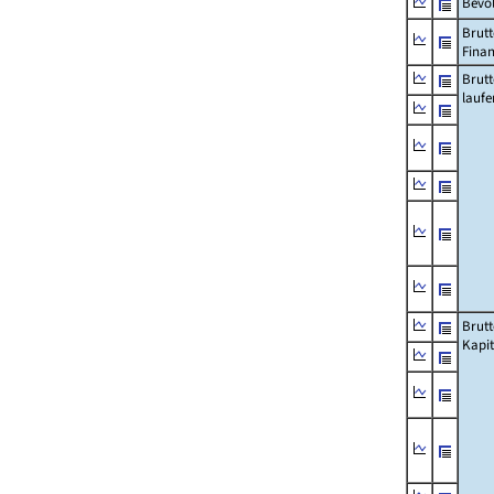
Bevö
Brutt
Fina
Brut
lauf
Brut
Kapi