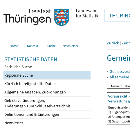
THÜRIN
Zurück
|
Zeic
Home
Kontakt
Suche
Newsletter
Gemei
STATISTISCHE DATEN
Sachliche Suche
▸
Gebietsver
Regionale Suche
▸
Allgemeine
Kürzlich bereitgestellte Daten
Allgemeine Angaben, Zuordnungen
Voraussichtl
Gebietsveränderungen,
Verwaltungsg
Änderungen zum Schlüsselverzeichnis
Ergebnisse der
1) Jugendquotie
Definitionen und Erläuterungen
2) Altenquotien
3) Gesamtquoti
Newsletter