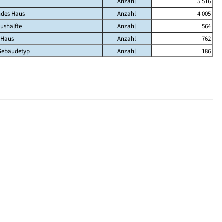
Anzahl
5 516
ndes Haus
Anzahl
4 005
ushälfte
Anzahl
564
 Haus
Anzahl
762
Gebäudetyp
Anzahl
186