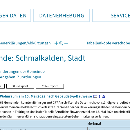
GER DATEN
DATENERHEBUNG
SERVIC
henerklärungen/Abkürzungen
|
Tabellenköpfe verschob
de: Schmalkalden, Stadt
änderungen der Gemeinde
 Angaben, Zuordnungen
 Wohnraum am 15. Mai 2022 nach Gebäudetyp-Bauweise
63 Gemeinden konnten für insgesamt 277 Anschriften die Daten nicht vollständig verarbeitet
ten werden die melderechtlich erfassten Personen bei der Bevölkerungszahl der Gemeinden be
rsonen in Thüringen sind in der Tabelle "Amtliche Einwohnerzahl am 15. Mai 2024 (nachrichtli
n den Summen erklären sich aus dem eingesetzten Geheimhaltungsverfahren.
Merkmal