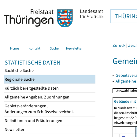
THÜRIN
Zurück
|
Zeic
Home
Kontakt
Suche
Newsletter
Gemein
STATISTISCHE DATEN
Sachliche Suche
▸
Gebietsver
Regionale Suche
▸
Allgemeine
Kürzlich bereitgestellte Daten
Allgemeine Angaben, Zuordnungen
Gebäude mit
Gebietsveränderungen,
In bundesweit 1
Änderungen zum Schlüsselverzeichnis
diesen Anschrif
insgesamt 22 Pe
Definitionen und Erläuterungen
Abweichungen i
Newsletter