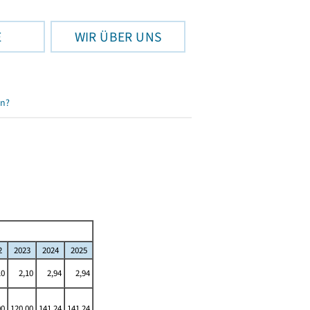
E
WIR ÜBER UNS
en?
2
2023
2024
2025
10
2,10
2,94
2,94
00
120,00
141,24
141,24