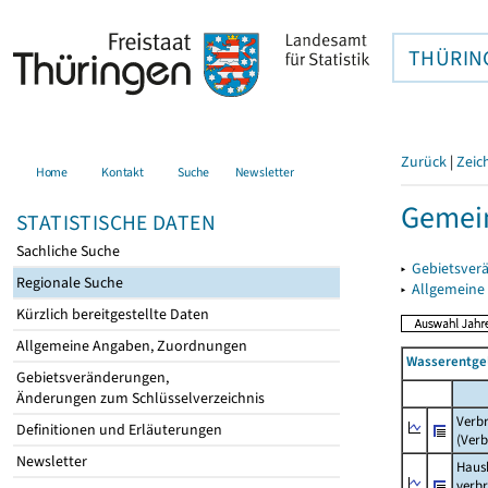
THÜRIN
Zurück
|
Zeic
Home
Kontakt
Suche
Newsletter
Gemein
STATISTISCHE DATEN
Sachliche Suche
▸
Gebietsver
Regionale Suche
▸
Allgemeine
Kürzlich bereitgestellte Daten
Allgemeine Angaben, Zuordnungen
Wasserentge
Gebietsveränderungen,
Änderungen zum Schlüsselverzeichnis
Verb
Definitionen und Erläuterungen
(Verb
Newsletter
Haush
verb