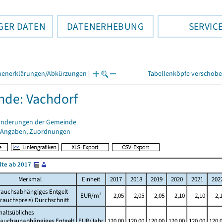
GER DATEN
DATENERHEBUNG
SERVIC
henerklärungen/Abkürzungen
|
Tabellenköpfe verschob
de: Vachdorf
änderungen der Gemeinde
 Angaben, Zuordnungen
lte ab 2017
Merkmal
Einheit
2017
2018
2019
2020
2021
202
rauchsabhängiges Entgelt
EUR/m³
2,05
2,05
2,05
2,10
2,10
2,
rauchspreis) Durchschnitt
altsübliches
rauchsunabhängiges Entgelt
EUR/Jahr
120,00
120,00
120,00
120,00
120,00
120,