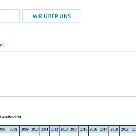
E
WIR ÜBER UNS
en?
 veröffentlicht
007
2008
2009
2010
2011
2012
2013
2014
2015
2016
2017
2018
2019
20