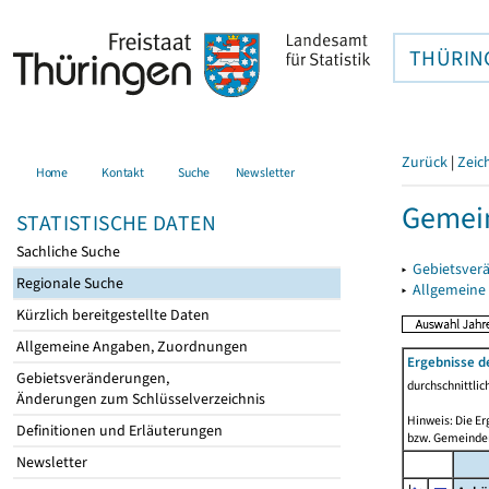
THÜRIN
Zurück
|
Zeic
Home
Kontakt
Suche
Newsletter
Gemein
STATISTISCHE DATEN
Sachliche Suche
▸
Gebietsver
Regionale Suche
▸
Allgemeine
Kürzlich bereitgestellte Daten
Allgemeine Angaben, Zuordnungen
Ergebnisse d
Gebietsveränderungen,
durchschnittli
Änderungen zum Schlüsselverzeichnis
Hinweis: Die Er
Definitionen und Erläuterungen
bzw. Gemeinden
Newsletter