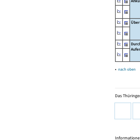
Ankü
Über
Durc
Aufe
▴
nach oben
Das Thüringer
Informationen