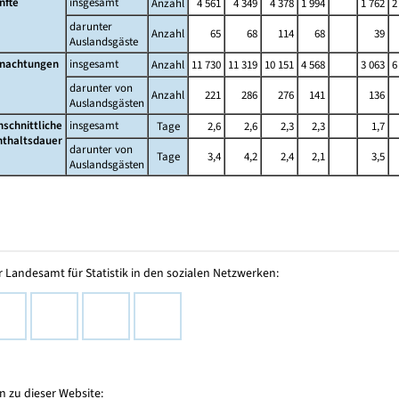
nfte
insgesamt
Anzahl
4 561
4 349
4 378
1 994
1 762
2
darunter
Anzahl
65
68
114
68
39
Auslandsgäste
nachtungen
insgesamt
Anzahl
11 730
11 319
10 151
4 568
3 063
6
darunter von
Anzahl
221
286
276
141
136
Auslandsgästen
hschnittliche
insgesamt
Tage
2,6
2,6
2,3
2,3
1,7
nthaltsdauer
darunter von
Tage
3,4
4,2
2,4
2,1
3,5
Auslandsgästen
 Landesamt für Statistik in den sozialen Netzwerken:
 zu dieser Website: