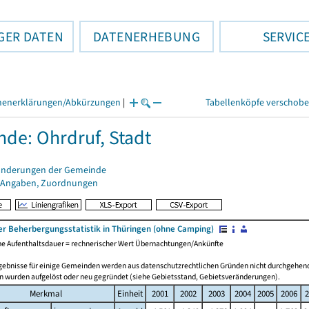
GER DATEN
DATENERHEBUNG
SERVIC
henerklärungen/Abkürzungen
|
Tabellenköpfe verschob
de: Ohrdruf, Stadt
änderungen der Gemeinde
 Angaben, Zuordnungen
er Beherbergungsstatistik in Thüringen (ohne Camping)
che Aufenthaltsdauer = rechnerischer Wert Übernachtungen/Ankünfte
gebnisse für einige Gemeinden werden aus datenschutzrechtlichen Gründen nicht durchgehend
 wurden aufgelöst oder neu gegründet (siehe Gebietsstand, Gebietsveränderungen).
Merkmal
Einheit
2001
2002
2003
2004
2005
2006
2