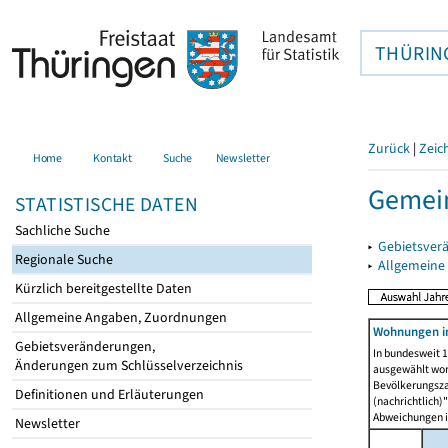
THÜRIN
Zurück
|
Zeic
Home
Kontakt
Suche
Newsletter
Gemei
STATISTISCHE DATEN
Sachliche Suche
▸
Gebietsver
Regionale Suche
▸
Allgemeine
Kürzlich bereitgestellte Daten
Allgemeine Angaben, Zuordnungen
Wohnungen i
Gebietsveränderungen,
In bundesweit 1
Änderungen zum Schlüsselverzeichnis
ausgewählt wor
Bevölkerungszah
Definitionen und Erläuterungen
(nachrichtlich)"
Abweichungen i
Newsletter