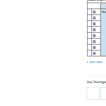
Abweichungen i
Hau
▴
nach oben
Das Thüringer