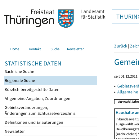
THÜRIN
Zurück
|
Zeic
Home
Kontakt
Suche
Newsletter
Gemein
STATISTISCHE DATEN
Sachliche Suche
seit 01.12.2011
Regionale Suche
▸
Gebietsver
Kürzlich bereitgestellte Daten
▸
Allgemeine
Allgemeine Angaben, Zuordnungen
Gebietsveränderungen,
Haushalte am
Änderungen zum Schlüsselverzeichnis
In bundesweit 1
Definitionen und Erläuterungen
ausgewählt wor
Bevölkerungszah
Newsletter
(nachrichtlich)"