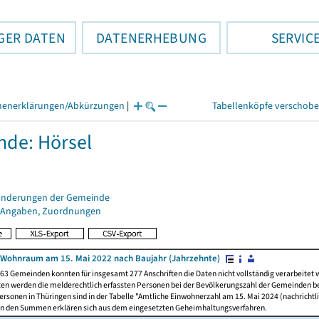
GER DATEN
DATENERHEBUNG
SERVIC
henerklärungen/Abkürzungen
|
Tabellenköpfe verschob
de: Hörsel
änderungen der Gemeinde
 Angaben, Zuordnungen
Wohnraum am 15. Mai 2022 nach Baujahr (Jahrzehnte)
63 Gemeinden konnten für insgesamt 277 Anschriften die Daten nicht vollständig verarbeitet
ten werden die melderechtlich erfassten Personen bei der Bevölkerungszahl der Gemeinden be
rsonen in Thüringen sind in der Tabelle "Amtliche Einwohnerzahl am 15. Mai 2024 (nachrichtli
n den Summen erklären sich aus dem eingesetzten Geheimhaltungsverfahren.