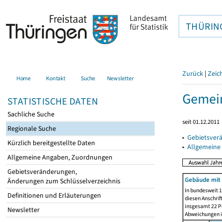
THÜRIN
Zurück
|
Zeic
Home
Kontakt
Suche
Newsletter
Gemein
STATISTISCHE DATEN
Sachliche Suche
seit 01.12.2011
Regionale Suche
▸
Gebietsver
Kürzlich bereitgestellte Daten
▸
Allgemeine
Allgemeine Angaben, Zuordnungen
Gebietsveränderungen,
Gebäude mit 
Änderungen zum Schlüsselverzeichnis
In bundesweit 1
Definitionen und Erläuterungen
diesen Anschrif
insgesamt 22 Pe
Newsletter
Abweichungen i