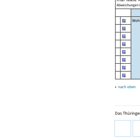
in der Tabelle 
Abweichungen i
Woh
▴
nach oben
Das Thüringer