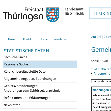
THÜRIN
Zurück
|
Zeic
Home
Kontakt
Suche
Newsletter
Gemein
STATISTISCHE DATEN
Sachliche Suche
seit 01.12.2011
Regionale Suche
▸
Gebietsver
Kürzlich bereitgestellte Daten
▸
Allgemeine
Allgemeine Angaben, Zuordnungen
Gebietsveränderungen,
Wohnungen i
Änderungen zum Schlüsselverzeichnis
In bundesweit 1
Definitionen und Erläuterungen
obwohl die Ans
An diesen Ansch
Newsletter
Bevölkerungszah