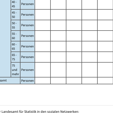
40 -
Personen
45
45 -
Personen
50
50 -
Personen
55
55 -
Personen
60
60 -
Personen
65
65 -
Personen
75
75
und
Personen
mehr
esamt
Personen
 Landesamt für Statistik in den sozialen Netzwerken: