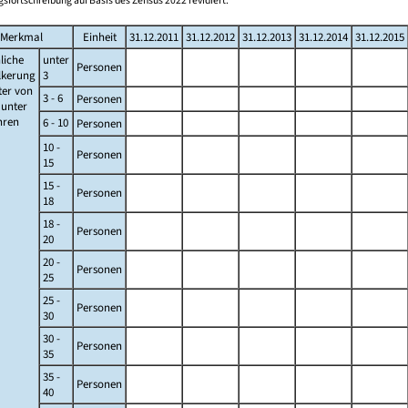
sfortschreibung auf Basis des Zensus 2022 revidiert.
Merkmal
Einheit
31.12.2011
31.12.2012
31.12.2013
31.12.2014
31.12.2015
liche
unter
Personen
lkerung
3
ter von
3 - 6
Personen
s unter
ahren
6 - 10
Personen
10 -
Personen
15
15 -
Personen
18
18 -
Personen
20
20 -
Personen
25
25 -
Personen
30
30 -
Personen
35
35 -
Personen
40