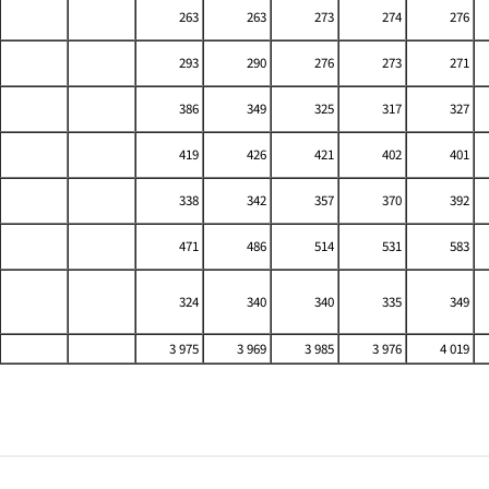
263
263
273
274
276
293
290
276
273
271
386
349
325
317
327
419
426
421
402
401
338
342
357
370
392
471
486
514
531
583
324
340
340
335
349
3 975
3 969
3 985
3 976
4 019