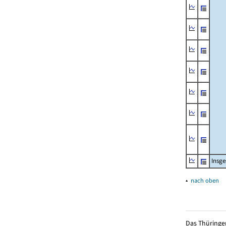
Insg
▴
nach oben
Das Thüringer