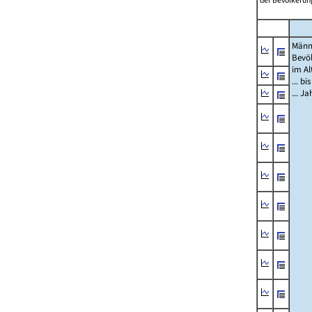
der Bevölkerung
Männ
Bevö
im Al
... bi
... J